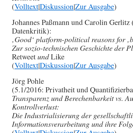
(
Volltext
|
Diskussion
|
Zur Ausgabe
)
Johannes Paßmann und Carolin Gerlitz (
Datenkritik):
‚Good‘ platform-political reasons for ‚
Zur sozio-technischen Geschichte der Pl
Retweet
und
Like
(
Volltext
|
Diskussion
|
Zur Ausgabe
)
Jörg Pohle
(5.1/2016: Privatheit und Quantifizierba
Transparenz und Berechenbarkeit vs. A
Kontrollverlust:
Die Industrialisierung der gesellschaftl
Informationsverarbeitung und ihre Folg
(
Volltext
|
Diskussion
|
Zur Ausgabe
)