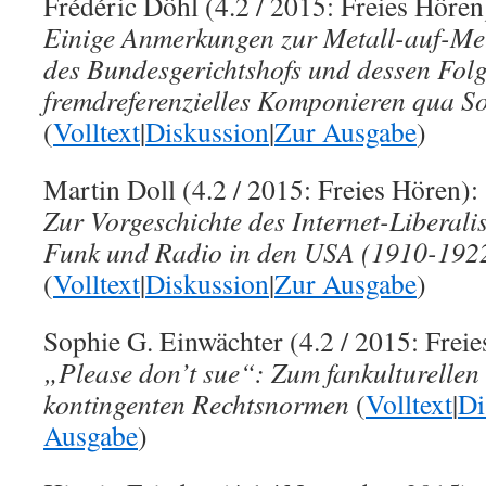
Frédéric Döhl (4.2 / 2015: Freies Hören
Einige Anmerkungen zur Metall-auf-Me
des Bundesgerichtshofs und dessen Folg
fremdreferenzielles Komponieren qua 
(
Volltext
|
Diskussion
|
Zur Ausgabe
)
Martin Doll (4.2 / 2015: Freies Hören):
Zur Vorgeschichte des Internet-Liberali
Funk und Radio in den USA (1910-192
(
Volltext
|
Diskussion
|
Zur Ausgabe
)
Sophie G. Einwächter (4.2 / 2015: Freie
„Please don’t sue“: Zum fankulturelle
kontingenten Rechtsnormen
(
Volltext
|
Di
Ausgabe
)