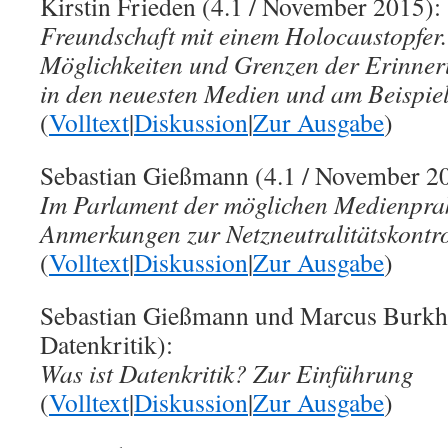
Kirstin Frieden (4.1 / November 2015):
Freundschaft mit einem Holocaustopfer.
Möglichkeiten und Grenzen der Erinner
in den neuesten Medien und am Beispie
(
Volltext
|
Diskussion
|
Zur Ausgabe
)
Sebastian Gießmann (4.1 / November 2
Im Parlament der möglichen Medienprak
Anmerkungen zur Netzneutralitätskontr
(
Volltext
|
Diskussion
|
Zur Ausgabe
)
Sebastian Gießmann und Marcus Burkhar
Datenkritik):
Was ist Datenkritik? Zur Einführung
(
Volltext
|
Diskussion
|
Zur Ausgabe
)