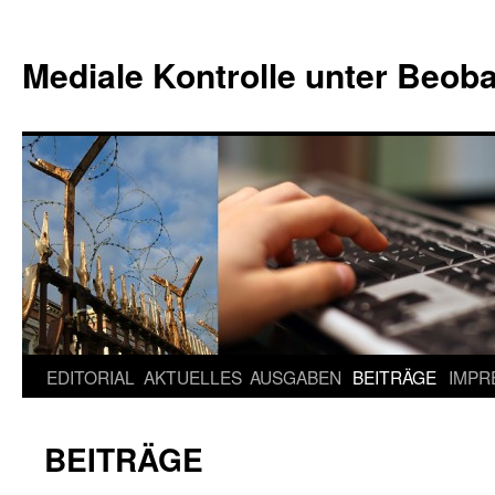
Mediale Kontrolle unter Beob
EDITORIAL
AKTUELLES
AUSGABEN
BEITRÄGE
IMPR
Springe
zum
BEITRÄGE
Inhalt