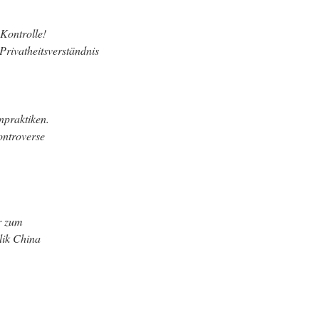
 Kontrolle!
Privatheitsverständnis
npraktiken.
ontroverse
r zum
lik China