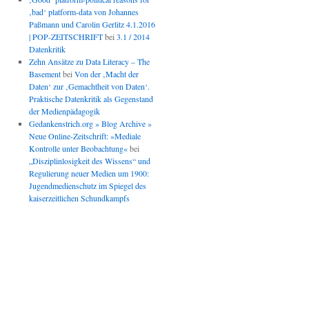
‚bad‘ platform-data von Johannes
Paßmann und Carolin Gerlitz 4.1.2016
| POP-ZEITSCHRIFT
bei
3.1 / 2014
Datenkritik
Zehn Ansätze zu Data Literacy – The
Basement
bei
Von der ‚Macht der
Daten‘ zur ‚Gemachtheit von Daten‘.
Praktische Datenkritik als Gegenstand
der Medienpädagogik
Gedankenstrich.org » Blog Archive »
Neue Online-Zeitschrift: »Mediale
Kontrolle unter Beobachtung«
bei
„Disziplinlosigkeit des Wissens“ und
Regulierung neuer Medien um 1900:
Jugendmedienschutz im Spiegel des
kaiserzeitlichen Schundkampfs