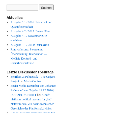
Aktuelles
Ausgabe 5.1 / 2016: Privatheit und
Quantifizierbarkeit
Ausgabe 4.2 / 2015: Freies Hören
Ausgabe 4.1 / November 2015
erschienen
Ausgabe 3.1 / 2014: Datenkritik
Ringvorlesung: Steuerung,
Überwachung, Intervention —
Mediale Kontroll- und
Sicherheitsdiskurse
Letzte Diskussionsbeiträge
Schriften & Publizistik – The Catjects
Project
bei
Media Control
Social Media Dezember von Johannes
Paßmann/Lena Teigeler 19.12.2016 |
POP-ZEITSCHRIFT
bei
‚Good‘
platform-political reasons for ‚bad‘
platform-data. Zur sozio-technischen
Geschichte der Plattformaktivitäten
‚Good‘ platform-political reasons for