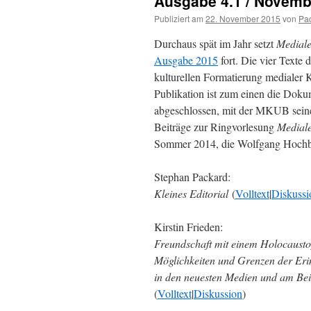
Ausgabe 4.1 / Novemb
Publiziert am
22. November 2015
von
Pa
Durchaus spät im Jahr setzt
Mediale
Ausgabe 2015
fort. Die vier Texte
kulturellen Formatierung medialer Ko
Publikation ist zum einen die Dok
abgeschlossen, mit der MKUB seine
Beiträge zur Ringvorlesung
Mediale
Sommer 2014, die Wolfgang Hochbr
Stephan Packard:
Kleines Editorial
(
Volltext
|
Diskussi
Kirstin Frieden:
Freundschaft mit einem Holocausto
Möglichkeiten und Grenzen der Eri
in den neuesten Medien und am Bei
(
Volltext
|
Diskussion
)