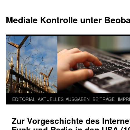
Mediale Kontrolle unter Beob
EDITORIAL
AKTUELLES
AUSGABEN
BEITRÄGE
IMPR
Springe
zum
Zur Vorgeschichte des Interne
Inhalt
Funk und Radio in den USA (1